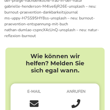
der-pflege-nachdenkliche-frau-in-der-natur
gabrielle-henderson-M4lve6jR26E-unsplash – neu:
burnout-praevention-dankbarkeitsjournal
ms-uppy-H7SS95HY8ss-unsplash – neu: burnout-
praevention-entspannung-mit-buch
nathan-dumlao-cspncX4cUnQ-unsplash – neu: natur-
reflexion-burnout
Wie können wir
helfen? Melden Sie
sich egal wann.
E-MAIL
ANRUFEN