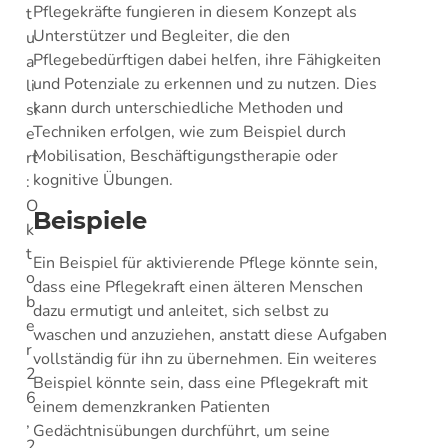
Pflegekräfte fungieren in diesem Konzept als
t
Unterstützer und Begleiter, die den
u
Pflegebedürftigen dabei helfen, ihre Fähigkeiten
a
und Potenziale zu erkennen und zu nutzen. Dies
li
kann durch unterschiedliche Methoden und
si
Techniken erfolgen, wie zum Beispiel durch
e
Mobilisation, Beschäftigungstherapie oder
rt
kognitive Übungen.
:
O
Beispiele
k
t
Ein Beispiel für aktivierende Pflege könnte sein,
o
dass eine Pflegekraft einen älteren Menschen
b
dazu ermutigt und anleitet, sich selbst zu
e
waschen und anzuziehen, anstatt diese Aufgaben
r
vollständig für ihn zu übernehmen. Ein weiteres
2
Beispiel könnte sein, dass eine Pflegekraft mit
6
einem demenzkranken Patienten
,
Gedächtnisübungen durchführt, um seine
2