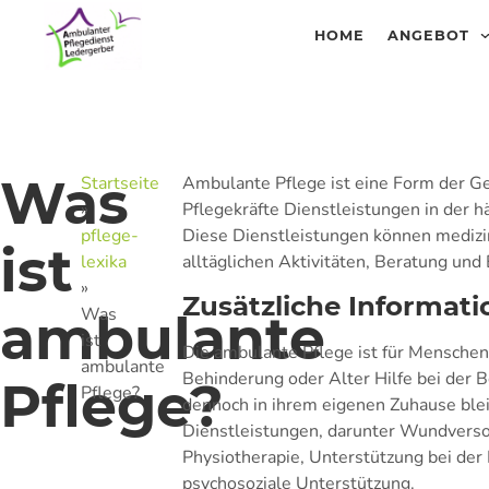
HOME
ANGEBOT
Was
Startseite
Ambulante Pflege ist eine Form der Ges
»
Pflegekräfte Dienstleistungen in der 
pflege-
Diese Dienstleistungen können medizi
ist
lexika
alltäglichen Aktivitäten, Beratung und
»
Zusätzliche Informat
Was
ambulante
ist
Die ambulante Pflege ist für Menschen 
ambulante
Behinderung oder Alter Hilfe bei der B
Pflege?
Pflege?
dennoch in ihrem eigenen Zuhause blei
Dienstleistungen, darunter Wundvers
Physiotherapie, Unterstützung bei de
psychosoziale Unterstützung.