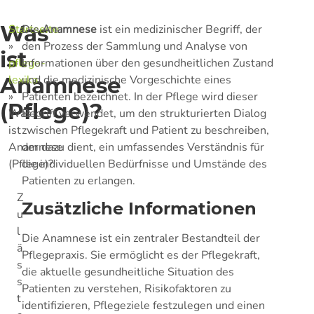
Was
Startseite
Die
Anamnese
ist ein medizinischer Begriff, der
»
den Prozess der Sammlung und Analyse von
ist
pflege-
Informationen über den gesundheitlichen Zustand
Anamnese
lexika
und die medizinische Vorgeschichte eines
»
Patienten bezeichnet. In der Pflege wird dieser
(Pflege)?
Was
Begriff verwendet, um den strukturierten Dialog
ist
zwischen Pflegekraft und Patient zu beschreiben,
Anamnese
der dazu dient, ein umfassendes Verständnis für
(Pflege)?
die individuellen Bedürfnisse und Umstände des
Patienten zu erlangen.
Z
Zusätzliche Informationen
u
l
Die Anamnese ist ein zentraler Bestandteil der
ä
Pflegepraxis. Sie ermöglicht es der Pflegekraft,
s
die aktuelle gesundheitliche Situation des
s
Patienten zu verstehen, Risikofaktoren zu
t
identifizieren, Pflegeziele festzulegen und einen