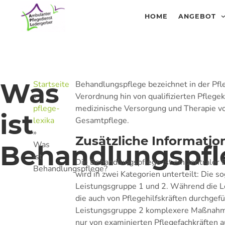
HOME
ANGEBOT
Was
Startseite
Behandlungspflege bezeichnet in der Pfl
»
Verordnung hin von qualifizierten Pflege
pflege-
medizinische Versorgung und Therapie von
ist
lexika
Gesamtpflege.
»
Zusätzliche Informatio
Was
Behandlungspfl
ist
Die Behandlungspflege ist ein zentraler 
Behandlungspflege?
wird in zwei Kategorien unterteilt: Die
Leistungsgruppe 1 und 2. Während die Le
die auch von Pflegehilfskräften durchgef
Leistungsgruppe 2 komplexere Maßnahmen,
nur von examinierten Pflegefachkräften 