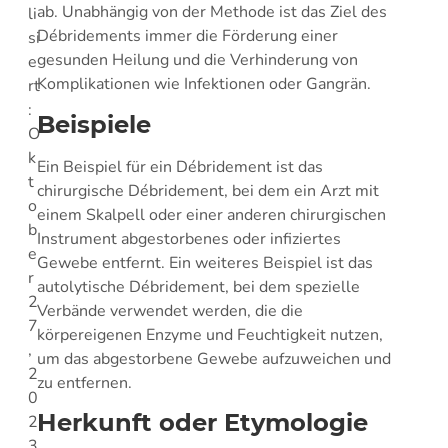
ab. Unabhängig von der Methode ist das Ziel des
li
Débridements immer die Förderung einer
si
gesunden Heilung und die Verhinderung von
e
Komplikationen wie Infektionen oder Gangrän.
rt
:
Beispiele
O
k
Ein Beispiel für ein Débridement ist das
t
chirurgische Débridement, bei dem ein Arzt mit
o
einem Skalpell oder einer anderen chirurgischen
b
Instrument abgestorbenes oder infiziertes
e
Gewebe entfernt. Ein weiteres Beispiel ist das
r
autolytische Débridement, bei dem spezielle
2
Verbände verwendet werden, die die
7
körpereigenen Enzyme und Feuchtigkeit nutzen,
,
um das abgestorbene Gewebe aufzuweichen und
2
zu entfernen.
0
Herkunft oder Etymologie
2
3