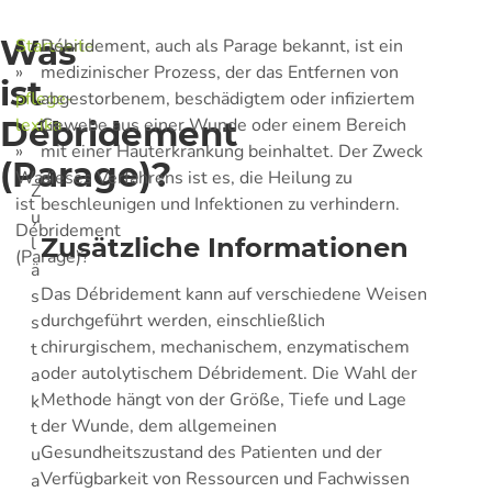
Was
Startseite
Débridement, auch als Parage bekannt, ist ein
»
medizinischer Prozess, der das Entfernen von
ist
pflege-
abgestorbenem, beschädigtem oder infiziertem
Débridement
lexika
Gewebe aus einer Wunde oder einem Bereich
»
mit einer Hauterkrankung beinhaltet. Der Zweck
(Parage)?
Was
dieses Verfahrens ist es, die Heilung zu
Z
ist
beschleunigen und Infektionen zu verhindern.
u
Débridement
l
Zusätzliche Informationen
(Parage)?
ä
Das Débridement kann auf verschiedene Weisen
s
durchgeführt werden, einschließlich
s
chirurgischem, mechanischem, enzymatischem
t
oder autolytischem Débridement. Die Wahl der
a
Methode hängt von der Größe, Tiefe und Lage
k
der Wunde, dem allgemeinen
t
Gesundheitszustand des Patienten und der
u
Verfügbarkeit von Ressourcen und Fachwissen
a