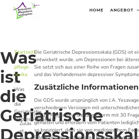
HOME
ANGEBOT
Was
Startseite
Die Geriatrische Depressionsskala (GDS) ist e
»
entwickelt wurde, um Depressionen bei ältere
pflege-
Sie setzt sich aus einer Reihe von Fragen zus
ist
lexika
und das Vorhandensein depressiver Symptome
»
Zusätzliche Informationen
Was
die
ist
Die GDS wurde ursprünglich von J.A. Yesavage
die
verschiedenen Versionen mit unterschiedlicher
Geriatrische
Geriatrische
mit 15 Fragen und die lange Form mit 30 Frag
Depressionsskala?
gehalten und erfordern vom Patienten lediglich,
Zuläs
Depressionsskal
so konzipiert, dass sie von medizinischem Fac
st
Pflegeheimen und anderen Betreuungseinricht
aktual