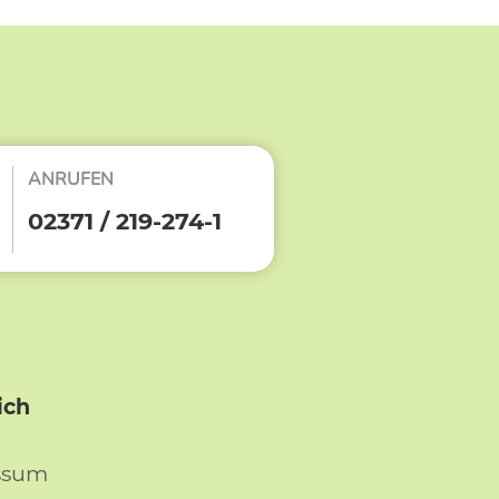
ANRUFEN
02371 / 219-274-1
ich
ssum