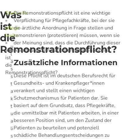
Was
Startseite
Die Remonstrationspflicht ist eine wichtige
»
Verpflichtung für Pflegefachkräfte, bei der sie
ist
pflege-
die ärztliche Anordnung in Frage stellen und
die
lexika
remonstrieren (protestieren) müssen, wenn sie
Z
»
der Meinung sind, dass die Durchführung dieser
u
Remonstrationspflicht?
Was
Anordnung dem Patienten schaden könnte.
l
ist
ä
Zusätzliche Informationen
die
s
Remonstrationspflicht?
Diese Pflicht ist im deutschen Berufsrecht für
s
Gesundheits- und Krankenpfleger*innen
t
verankert und stellt einen wichtigen
a
Schutzmechanismus für Patienten dar. Sie
k
basiert auf dem Grundsatz, dass Pflegekräfte,
t
die unmittelbar mit Patienten arbeiten, in einer
u
besseren Position sind, um den Zustand der
a
Patienten zu beurteilen und potenziell
li
schädliche Behandlungsentscheidungen zu
s