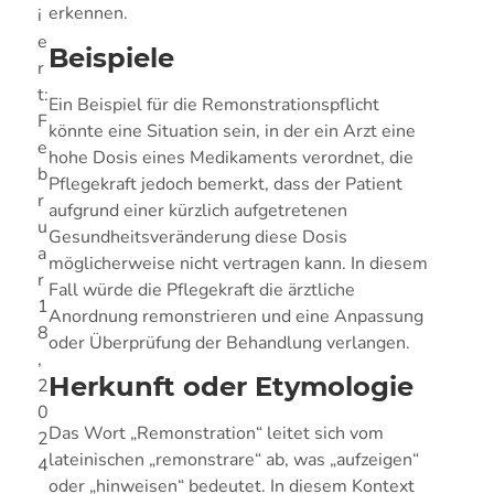
erkennen.
i
e
Beispiele
r
t:
Ein Beispiel für die Remonstrationspflicht
F
könnte eine Situation sein, in der ein Arzt eine
e
hohe Dosis eines Medikaments verordnet, die
b
Pflegekraft jedoch bemerkt, dass der Patient
r
aufgrund einer kürzlich aufgetretenen
u
Gesundheitsveränderung diese Dosis
a
möglicherweise nicht vertragen kann. In diesem
r
Fall würde die Pflegekraft die ärztliche
1
Anordnung remonstrieren und eine Anpassung
8
oder Überprüfung der Behandlung verlangen.
,
Herkunft oder Etymologie
2
0
Das Wort „Remonstration“ leitet sich vom
2
lateinischen „remonstrare“ ab, was „aufzeigen“
4
oder „hinweisen“ bedeutet. In diesem Kontext