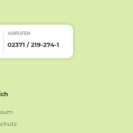
ANRUFEN
02371 / 219-274-1
ich
ssum
schutz