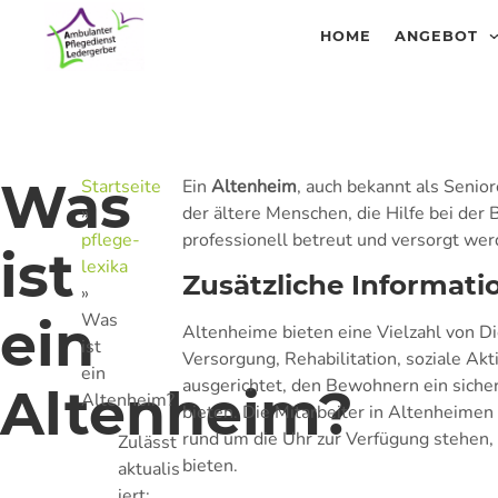
HOME
ANGEBOT
Was
Startseite
Ein
Altenheim
, auch bekannt als Senior
»
der ältere Menschen, die Hilfe bei der
pflege-
professionell betreut und versorgt wer
ist
lexika
Zusätzliche Informati
»
Was
ein
Altenheime bieten eine Vielzahl von Di
ist
Versorgung, Rehabilitation, soziale Akt
ein
ausgerichtet, den Bewohnern ein siche
Altenheim?
Altenheim?
bieten. Die Mitarbeiter in Altenheimen 
rund um die Uhr zur Verfügung stehen
Zulässt
bieten.
aktualis
iert: