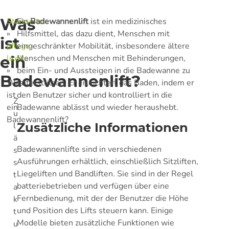
Was
Startseite
Ein
Badewannenlift
ist ein medizinisches
»
Hilfsmittel, das dazu dient, Menschen mit
ist
pflege-
eingeschränkter Mobilität, insbesondere ältere
ein
lexika
Menschen und Menschen mit Behinderungen,
»
beim Ein- und Aussteigen in die Badewanne zu
Badewannenlift?
Was
unterstützen. Er erleichtert das Baden, indem er
ist
den Benutzer sicher und kontrolliert in die
Z
ein
Badewanne ablässt und wieder heraushebt.
u
Badewannenlift?
l
Zusätzliche Informationen
ä
Badewannenlifte sind in verschiedenen
s
Ausführungen erhältlich, einschließlich Sitzliften,
s
Liegeliften und Bandliften. Sie sind in der Regel
t
batteriebetrieben und verfügen über eine
a
Fernbedienung, mit der der Benutzer die Höhe
k
und Position des Lifts steuern kann. Einige
t
Modelle bieten zusätzliche Funktionen wie
u