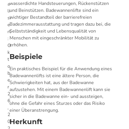
wasserdichte Handsteuerungen, Rückenstützen
a
und Beinstützen. Badewannenlifte sind ein
li
wichtiger Bestandteil der
barrierefreien
si
Badezimmerausstattung
und tragen dazu bei, die
e
Selbstständigkeit und Lebensqualität von
rt
Menschen mit eingeschränkter Mobilität zu
:
erhöhen.
O
k
Beispiele
t
o
Ein praktisches Beispiel für die Anwendung eines
b
Badewannenlifts ist eine ältere Person, die
e
Schwierigkeiten hat, aus der Badewanne
r
aufzustehen. Mit einem Badewannenlift kann sie
2
sicher in die Badewanne ein- und aussteigen,
6
ohne die Gefahr eines Sturzes oder das Risiko
,
einer Überanstrengung.
2
Herkunft
0
2