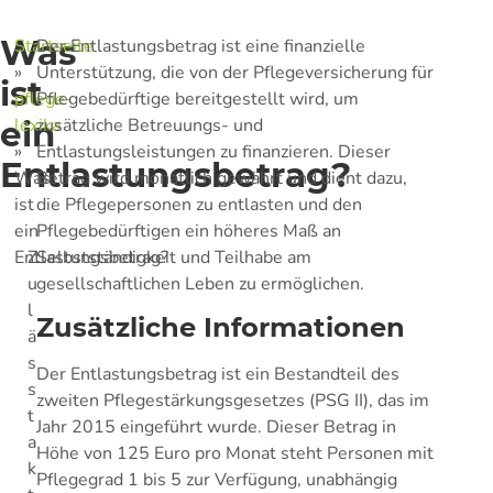
Was
Startseite
Der Entlastungsbetrag ist eine finanzielle
»
Unterstützung, die von der Pflegeversicherung für
ist
pflege-
Pflegebedürftige bereitgestellt wird, um
ein
lexika
zusätzliche Betreuungs- und
»
Entlastungsleistungen zu finanzieren. Dieser
Entlastungsbetrag?
Was
Betrag wird monatlich gewährt und dient dazu,
ist
die Pflegepersonen zu entlasten und den
ein
Pflegebedürftigen ein höheres Maß an
Entlastungsbetrag?
Selbstständigkeit und Teilhabe am
Z
gesellschaftlichen Leben zu ermöglichen.
u
l
Zusätzliche Informationen
ä
s
Der Entlastungsbetrag ist ein Bestandteil des
s
zweiten Pflegestärkungsgesetzes (PSG II), das im
t
Jahr 2015 eingeführt wurde. Dieser Betrag in
a
Höhe von 125 Euro pro Monat steht Personen mit
k
Pflegegrad 1 bis 5 zur Verfügung, unabhängig