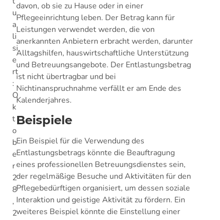
t
davon, ob sie zu Hause oder in einer
u
Pflegeeinrichtung leben. Der Betrag kann für
a
Leistungen verwendet werden, die von
li
anerkannten Anbietern erbracht werden, darunter
si
Alltagshilfen, hauswirtschaftliche Unterstützung
e
und Betreuungsangebote. Der Entlastungsbetrag
rt
ist nicht übertragbar und bei
:
Nichtinanspruchnahme verfällt er am Ende des
O
Kalenderjahres.
k
Beispiele
t
o
Ein Beispiel für die Verwendung des
b
Entlastungsbetrags könnte die Beauftragung
e
eines professionellen Betreuungsdienstes sein,
r
der regelmäßige Besuche und Aktivitäten für den
2
Pflegebedürftigen organisiert, um dessen soziale
8
Interaktion und geistige Aktivität zu fördern. Ein
,
weiteres Beispiel könnte die Einstellung einer
2