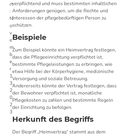
verpflichtend und muss bestimmten inhaltlichen
rt
Anforderungen genügen, um die Rechte und
:
Interessen der pflegebedürftigen Person zu
N
schützen.
o
v
Beispiele
e
m
Zum Beispiel könnte ein Heimvertrag festlegen,
b
dass die Pflegeeinrichtung verpflichtet ist,
e
bestimmte Pflegeleistungen zu erbringen, wie
r
etwa Hilfe bei der Körperhygiene, medizinische
1
Versorgung und soziale Betreuung.
3,
Andererseits könnte der Vertrag festlegen, dass
2
der Bewohner verpflichtet ist, monatliche
0
Pflegekosten zu zahlen und bestimmte Regeln
2
der Einrichtung zu befolgen.
3
Herkunft des Begriffs
Der Begriff „Heimvertrag“ stammt aus dem