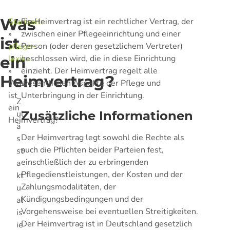
Was
Startseite
Ein Heimvertrag ist ein rechtlicher Vertrag, der
»
zwischen einer Pflegeeinrichtung und einer
ist
pflege-
Person (oder deren gesetzlichem Vertreter)
ein
lexika
geschlossen wird, die in diese Einrichtung
»
einzieht. Der Heimvertrag regelt alle
Heimvertrag?
Was
wesentlichen Aspekte der Pflege und
ist
Unterbringung in der Einrichtung.
Z
ein
ul
Zusätzliche Informationen
Heimvertrag?
ä
Der Heimvertrag legt sowohl die Rechte als
s
auch die Pflichten beider Parteien fest,
st
einschließlich der zu erbringenden
a
Pflegedienstleistungen, der Kosten und der
kt
Zahlungsmodalitäten, der
u
Kündigungsbedingungen und der
al
Vorgehensweise bei eventuellen Streitigkeiten.
is
Der Heimvertrag ist in Deutschland gesetzlich
ie