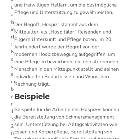
und freiwilligen Helfern, um die bestmögliche
u
Pflege und Unterstützung zu gewährleisten.
al
is
Der Begriff „Hospiz“ stammt aus dem
ie
Mittelalter, als „Hospitäler“ Reisenden und
rt
Pilgern Unterkunft und Pflege boten. Im 20.
:
Jahrhundert wurde der Begriff von der
N
modernen Hospizbewegung aufgegriffen, um
o
eine Pflege zu bezeichnen, die den sterbenden
v
Menschen in den Mittelpunkt stellt und seinen
e
individuellen Bedürfnissen und Wünschen
m
Rechnung trägt.
b
Beispiele
e
r
Beispiele für die Arbeit eines Hospizes können
1
die Bereitstellung von Schmerzmanagement
3,
sein, Unterstützung bei Alltagsaktivitäten wie
2
Essen und Körperpflege, Bereitstellung von
0