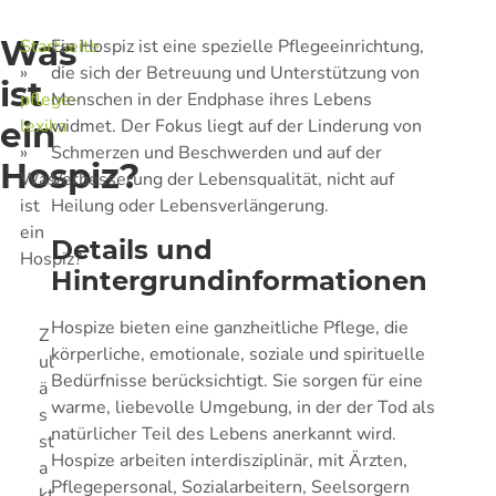
Was
Startseite
Ein Hospiz ist eine spezielle Pflegeeinrichtung,
»
die sich der Betreuung und Unterstützung von
ist
pflege-
Menschen in der Endphase ihres Lebens
ein
lexika
widmet. Der Fokus liegt auf der Linderung von
»
Schmerzen und Beschwerden und auf der
Hospiz?
Was
Verbesserung der Lebensqualität, nicht auf
ist
Heilung oder Lebensverlängerung.
ein
Details und
Hospiz?
Hintergrundinformationen
Hospize bieten eine ganzheitliche Pflege, die
Z
körperliche, emotionale, soziale und spirituelle
ul
Bedürfnisse berücksichtigt. Sie sorgen für eine
ä
warme, liebevolle Umgebung, in der der Tod als
s
natürlicher Teil des Lebens anerkannt wird.
st
Hospize arbeiten interdisziplinär, mit Ärzten,
a
Pflegepersonal, Sozialarbeitern, Seelsorgern
kt