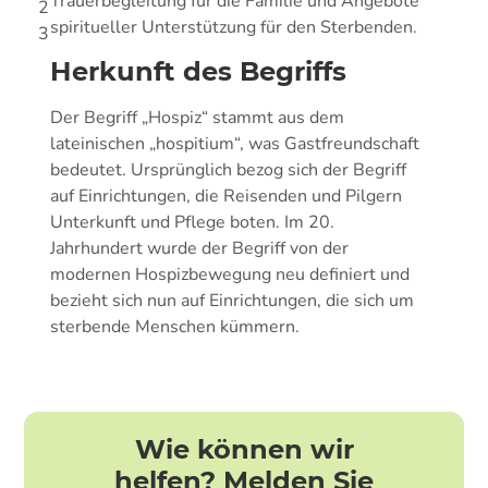
Trauerbegleitung für die Familie und Angebote
2
spiritueller Unterstützung für den Sterbenden.
3
Herkunft des Begriffs
Der Begriff „Hospiz“ stammt aus dem
lateinischen „hospitium“, was Gastfreundschaft
bedeutet. Ursprünglich bezog sich der Begriff
auf Einrichtungen, die Reisenden und Pilgern
Unterkunft und Pflege boten. Im 20.
Jahrhundert wurde der Begriff von der
modernen Hospizbewegung neu definiert und
bezieht sich nun auf Einrichtungen, die sich um
sterbende Menschen kümmern.
Wie können wir
helfen? Melden Sie