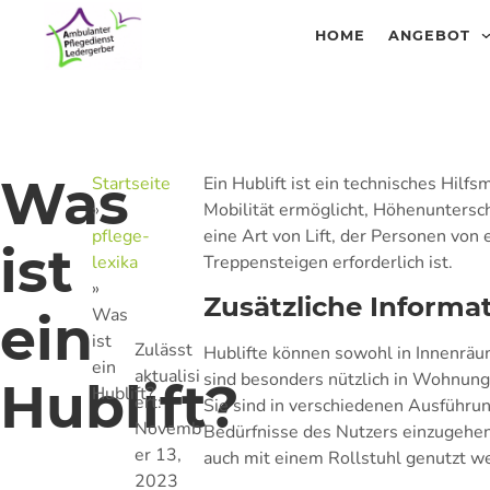
HOME
ANGEBOT
Was
Startseite
Ein Hublift ist ein technisches Hilf
»
Mobilität ermöglicht, Höhenuntersc
pflege-
eine Art von Lift, der Personen vo
ist
lexika
Treppensteigen erforderlich ist.
»
Zusätzliche Informa
Was
ein
ist
Zulässt
Hublifte können sowohl in Innenräum
ein
aktualisi
sind besonders nützlich in Wohnung
Hublift?
Hublift?
ert:
Sie sind in verschiedenen Ausführung
Novemb
Bedürfnisse des Nutzers einzugehen.
er 13,
auch mit einem Rollstuhl genutzt w
2023