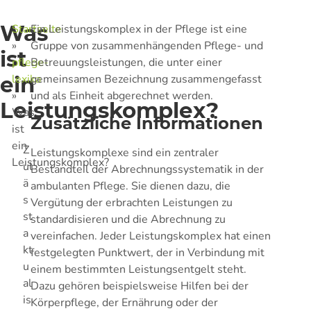
Was
Startseite
Ein Leistungskomplex in der Pflege ist eine
»
Gruppe von zusammenhängenden Pflege- und
ist
pflege-
Betreuungsleistungen, die unter einer
ein
lexika
gemeinsamen Bezeichnung zusammengefasst
»
und als Einheit abgerechnet werden.
Leistungskomplex?
Was
Zusätzliche Informationen
ist
ein
Z
Leistungskomplexe sind ein zentraler
Leistungskomplex?
ul
Bestandteil der Abrechnungssystematik in der
ä
ambulanten Pflege. Sie dienen dazu, die
s
Vergütung der erbrachten Leistungen zu
st
standardisieren und die Abrechnung zu
a
vereinfachen. Jeder Leistungskomplex hat einen
kt
festgelegten Punktwert, der in Verbindung mit
u
einem bestimmten Leistungsentgelt steht.
al
Dazu gehören beispielsweise Hilfen bei der
is
Körperpflege, der Ernährung oder der