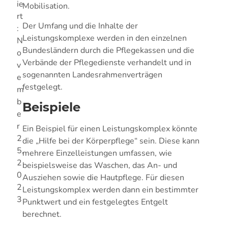
ie
Mobilisation.
rt
Der Umfang und die Inhalte der
:
Leistungskomplexe werden in den einzelnen
N
Bundesländern durch die Pflegekassen und die
o
Verbände der Pflegedienste verhandelt und in
v
sogenannten Landesrahmenverträgen
e
festgelegt.
m
b
Beispiele
e
r
Ein Beispiel für einen Leistungskomplex könnte
2
die „Hilfe bei der Körperpflege“ sein. Diese kann
5,
mehrere Einzelleistungen umfassen, wie
2
beispielsweise das Waschen, das An- und
0
Ausziehen sowie die Hautpflege. Für diesen
2
Leistungskomplex werden dann ein bestimmter
3
Punktwert und ein festgelegtes Entgelt
berechnet.