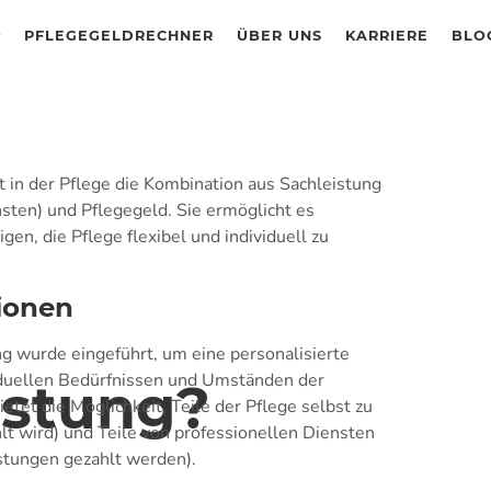
PFLEGEGELDRECHNER
ÜBER UNS
KARRIERE
BLO
 in der Pflege die Kombination aus Sachleistung
nsten) und Pflegegeld. Sie ermöglicht es
en, die Pflege flexibel und individuell zu
ionen
g wurde eingeführt, um eine personalisierte
viduellen Bedürfnissen und Umständen der
istung?
etet die Möglichkeit, Teile der Pflege selbst zu
t wird) und Teile von professionellen Diensten
stungen gezahlt werden).