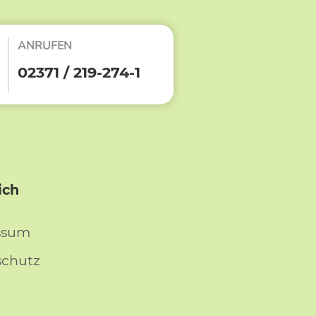
ANRUFEN
02371 / 219-274-1
ich
ssum
schutz