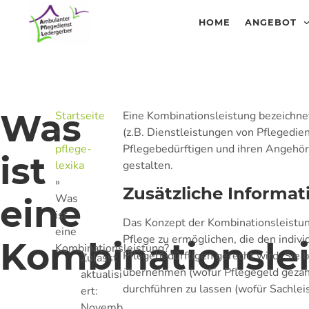
HOME
ANGEBOT
Was
Startseite
Eine Kombinationsleistung bezeichnet
»
(z.B. Dienstleistungen von Pflegedie
pflege-
Pflegebedürftigen und ihren Angehörig
ist
lexika
gestalten.
»
Zusätzliche Informat
Was
eine
ist
Das Konzept der Kombinationsleistun
eine
Pflege zu ermöglichen, die den indi
Kombinationsle
Kombinationsleistung?
Pflegebedürftigen gerecht wird. Sie bi
Zulässt
übernehmen (wofür Pflegegeld gezahl
aktualisi
durchführen zu lassen (wofür Sachlei
ert:
Novemb