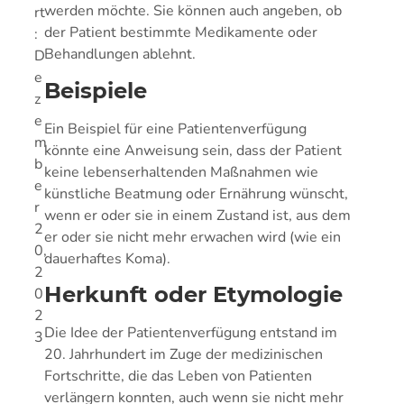
werden möchte. Sie können auch angeben, ob
rt
der Patient bestimmte Medikamente oder
:
Behandlungen ablehnt.
D
e
Beispiele
z
e
Ein Beispiel für eine Patientenverfügung
m
könnte eine Anweisung sein, dass der Patient
b
keine lebenserhaltenden Maßnahmen wie
e
künstliche Beatmung oder Ernährung wünscht,
r
wenn er oder sie in einem Zustand ist, aus dem
2
er oder sie nicht mehr erwachen wird (wie ein
0,
dauerhaftes Koma).
2
Herkunft oder Etymologie
0
2
Die Idee der Patientenverfügung entstand im
3
20. Jahrhundert im Zuge der medizinischen
Fortschritte, die das Leben von Patienten
verlängern konnten, auch wenn sie nicht mehr