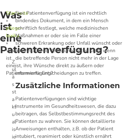
Was
Startseite
Eine Patientenverfügung ist ein rechtlich
»
bindendes Dokument, in dem ein Mensch
ist
pflege-
schriftlich festlegt, welche medizinischen
eine
lexika
Maßnahmen er oder sie im Falle einer
»
schweren Erkrankung oder Unfall wünscht oder
Patientenverfügung?
Was
ablehnt. Diese Verfügung tritt in Kraft, wenn
ist
die betreffende Person nicht mehr in der Lage
Z
eine
ist, ihre Wünsche direkt zu äußern oder
ul
Patientenverfügung?
informierte Entscheidungen zu treffen.
ä
s
Zusätzliche Informationen
st
Patientenverfügungen sind wichtige
a
Instrumente im Gesundheitswesen, die dazu
kt
beitragen, das Selbstbestimmungsrecht des
u
Patienten zu wahren. Sie können detaillierte
al
Anweisungen enthalten, z.B. ob der Patient
is
intubiert, reanimiert oder künstlich ernährt
ie