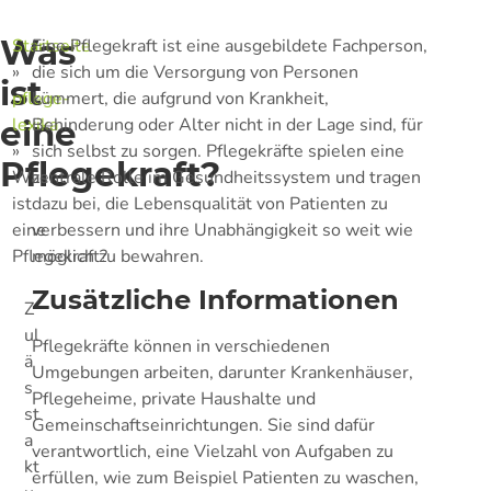
Was
Startseite
Eine Pflegekraft ist eine ausgebildete Fachperson,
»
die sich um die Versorgung von Personen
ist
pflege-
kümmert, die aufgrund von Krankheit,
eine
lexika
Behinderung oder Alter nicht in der Lage sind, für
»
sich selbst zu sorgen. Pflegekräfte spielen eine
Pflegekraft?
Was
zentrale Rolle im Gesundheitssystem und tragen
ist
dazu bei, die Lebensqualität von Patienten zu
eine
verbessern und ihre Unabhängigkeit so weit wie
Pflegekraft?
möglich zu bewahren.
Zusätzliche Informationen
Z
ul
Pflegekräfte können in verschiedenen
ä
Umgebungen arbeiten, darunter Krankenhäuser,
s
Pflegeheime, private Haushalte und
st
Gemeinschaftseinrichtungen. Sie sind dafür
a
verantwortlich, eine Vielzahl von Aufgaben zu
kt
erfüllen, wie zum Beispiel Patienten zu waschen,