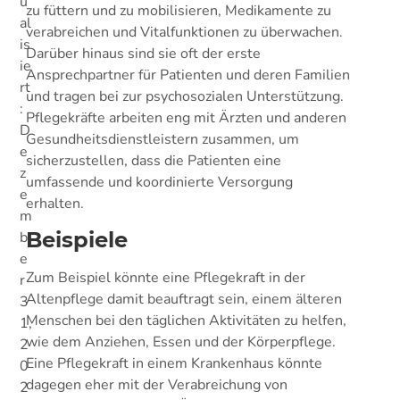
u
zu füttern und zu mobilisieren, Medikamente zu
al
verabreichen und Vitalfunktionen zu überwachen.
is
Darüber hinaus sind sie oft der erste
ie
Ansprechpartner für Patienten und deren Familien
rt
und tragen bei zur psychosozialen Unterstützung.
:
Pflegekräfte arbeiten eng mit Ärzten und anderen
D
Gesundheitsdienstleistern zusammen, um
e
sicherzustellen, dass die Patienten eine
z
umfassende und koordinierte Versorgung
e
erhalten.
m
Beispiele
b
e
Zum Beispiel könnte eine Pflegekraft in der
r
Altenpflege damit beauftragt sein, einem älteren
3
Menschen bei den täglichen Aktivitäten zu helfen,
1,
wie dem Anziehen, Essen und der Körperpflege.
2
Eine Pflegekraft in einem Krankenhaus könnte
0
dagegen eher mit der Verabreichung von
2