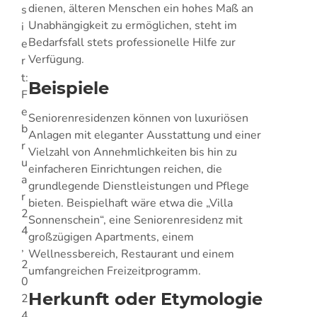
dienen, älteren Menschen ein hohes Maß an
s
Unabhängigkeit zu ermöglichen, steht im
i
Bedarfsfall stets professionelle Hilfe zur
e
Verfügung.
r
t:
Beispiele
F
e
Seniorenresidenzen können von luxuriösen
b
Anlagen mit eleganter Ausstattung und einer
r
Vielzahl von Annehmlichkeiten bis hin zu
u
einfacheren Einrichtungen reichen, die
a
grundlegende Dienstleistungen und Pflege
r
bieten. Beispielhaft wäre etwa die „Villa
2
Sonnenschein“, eine Seniorenresidenz mit
4
großzügigen Apartments, einem
,
Wellnessbereich, Restaurant und einem
2
umfangreichen Freizeitprogramm.
0
Herkunft oder Etymologie
2
4