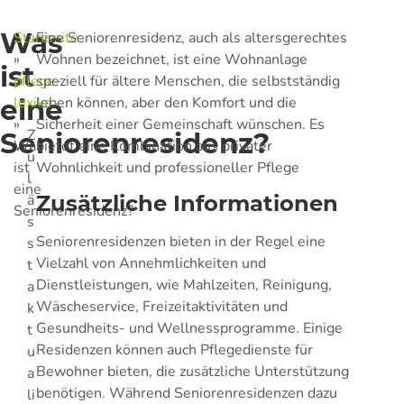
Was
Startseite
Eine Seniorenresidenz, auch als altersgerechtes
»
Wohnen bezeichnet, ist eine Wohnanlage
ist
pflege-
speziell für ältere Menschen, die selbstständig
eine
lexika
leben können, aber den Komfort und die
»
Sicherheit einer Gemeinschaft wünschen. Es
Z
Seniorenresidenz?
Was
bietet eine Kombination aus privater
u
ist
Wohnlichkeit und professioneller Pflege
l
eine
ä
Zusätzliche Informationen
Seniorenresidenz?
s
Seniorenresidenzen bieten in der Regel eine
s
Vielzahl von Annehmlichkeiten und
t
Dienstleistungen, wie Mahlzeiten, Reinigung,
a
Wäscheservice, Freizeitaktivitäten und
k
Gesundheits- und Wellnessprogramme. Einige
t
Residenzen können auch Pflegedienste für
u
Bewohner bieten, die zusätzliche Unterstützung
a
benötigen. Während Seniorenresidenzen dazu
li