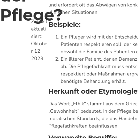
und erfordert oft das Abwägen von konk
Pflege?
klinischen Situationen.
Zulässt
Beispiele:
aktuali
siert:
Ein Pfleger wird mit der Entscheid
Oktobe
Patienten respektieren soll, der
r 12,
obwohl die Familie des Patienten d
2023
Ein älterer Patient, der an Demen
ab. Die Pflegefachkraft muss ents
respektiert oder Maßnahmen ergreif
benötigte Behandlung erhält.
Herkunft oder Etymologie
Das Wort „Ethik“ stammt aus dem Griech
„Gewohnheit“ bedeutet. In der Pflege bez
moralischen Standards, die das Handeln
Pflegefachkräften beeinflussen.
Verwandte Begriffe: