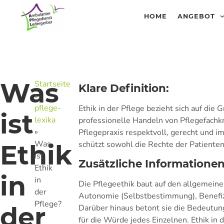
HOME
ANGEBOT
Was
Startseite
Klare Definition:
»
pflege-
Ethik in der Pflege bezieht sich auf die
ist
lexika
professionelle Handeln von Pflegefachkräf
»
Pflegepraxis respektvoll, gerecht und i
Was
schützt sowohl die Rechte der Patienten 
Ethik
ist
Zusätzliche Informationen
Ethik
in
in
Die Pflegeethik baut auf den allgemeinen
der
Autonomie (Selbstbestimmung), Benefiz
Pflege?
der
Darüber hinaus betont sie die Bedeutun
für die Würde jedes Einzelnen. Ethik in