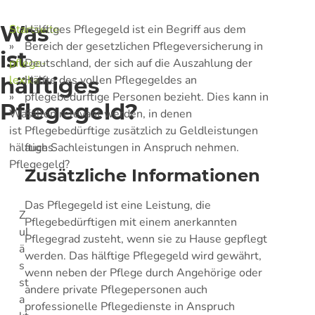
Was
Startseite
Hälftiges Pflegegeld ist ein Begriff aus dem
»
Bereich der gesetzlichen Pflegeversicherung in
ist
pflege-
Deutschland, der sich auf die Auszahlung der
hälftiges
lexika
Hälfte des vollen Pflegegeldes an
»
pflegebedürftige Personen bezieht. Dies kann in
Pflegegeld?
Was
Fällen relevant werden, in denen
ist
Pflegebedürftige zusätzlich zu Geldleistungen
hälftiges
auch Sachleistungen in Anspruch nehmen.
Pflegegeld?
Zusätzliche Informationen
Das Pflegegeld ist eine Leistung, die
Z
Pflegebedürftigen mit einem anerkannten
ul
Pflegegrad zusteht, wenn sie zu Hause gepflegt
ä
werden. Das hälftige Pflegegeld wird gewährt,
s
wenn neben der Pflege durch Angehörige oder
st
andere private Pflegepersonen auch
a
professionelle Pflegedienste in Anspruch