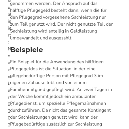
kt
genommen werden. Der Anspruch auf das
u
hälftige Pflegegeld besteht dann, wenn die für
al
den Pflegegrad vorgesehene Sachleistung nur
is
zum Teil genutzt wird. Der nicht genutzte Teil der
ie
Sachleistung wird anteilig in Geldleistung
rt
umgewandelt und ausgezahlt.
:
Beispiele
N
o
Ein Beispiel für die Anwendung des hälftigen
v
Pflegegeldes ist die Situation, in der eine
e
pflegebedürftige Person mit Pflegegrad 3 im
m
eigenen Zuhause lebt und von einem
b
Familienmitglied gepflegt wird. An zwei Tagen in
e
der Woche kommt jedoch ein ambulanter
r
Pflegedienst, um spezielle Pflegemaßnahmen
9,
durchzuführen. Da nicht das gesamte Kontingent
2
der Sachleistungen genutzt wird, kann der
0
Pflegebedürftige zusätzlich zur Sachleistung
2