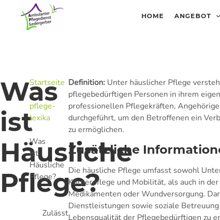
HOME
ANGEBOT
Was
Startseite
Definition:
Unter häuslicher Pflege verste
»
pflegebedürftigen Personen in ihrem eigen
pflege-
professionellen Pflegekräften, Angehörig
ist
lexika
durchgeführt, um den Betroffenen ein Ve
»
zu ermöglichen.
Was
Häusliche
Zusätzliche Informatio
ist
Häusliche
Die häusliche Pflege umfasst sowohl Unte
Pflege?
Pflege?
Körperpflege und Mobilität, als auch in d
Medikamenten oder Wundversorgung. Darü
Dienstleistungen sowie soziale Betreuung 
Zulässt
Lebensqualität der Pflegebedürftigen zu e