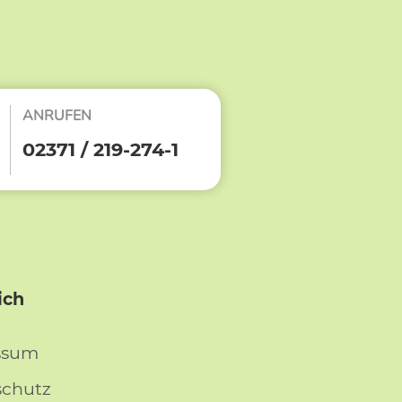
ANRUFEN
02371 / 219-274-1
ich
ssum
schutz