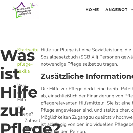
HOME
ANGEBOT
Was
Startseite
Hilfe zur Pflege ist eine Sozialleistung, 
»
Sozialgesetzbuch (SGB XII) Personen gewährt
pflege-
notwendige Pflege selbst zu tragen.
ist
lexika
Zusätzliche Information
»
Was
Hilfe
Die Hilfe zur Pflege deckt eine breite Pa
ist
ab, einschließlich der Finanzierung von Pf
Hilfe
pflegerelevanten Hilfsmitteln. Sie ist ein
zur
zur
Pflege angewiesen sind, und stellt sicher, 
Pflege?
Möglichkeiten Zugang zu qualitativ hochwer
Zulässt
Pflege?
ist abhängig von den individuellen Pflegeb
aktuali
betreffenden Person.