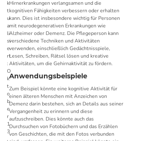
k
Hirnerkrankungen verlangsamen und die
t
kognitiven Fähigkeiten verbessern oder erhalten
u
kann. Dies ist insbesondere wichtig für Personen
a
mit neurodegenerativen Erkrankungen wie
li
Alzheimer oder Demenz. Die Pflegeperson kann
si
verschiedene Techniken und Aktivitäten
e
verwenden, einschließlich Gedächtnisspiele,
rt
Lesen, Schreiben, Rätsel lösen und kreative
:
Aktivitäten, um die Gehirnaktivität zu fördern.
O
Anwendungsbeispiele
k
t
Zum Beispiel könnte eine kognitive Aktivität für
o
einen älteren Menschen mit Anzeichen von
b
Demenz darin bestehen, sich an Details aus seiner
e
Vergangenheit zu erinnern und diese
r
aufzuschreiben. Dies könnte auch das
1
Durchsuchen von Fotobüchern und das Erzählen
3
von Geschichten, die mit den Fotos verbunden
,