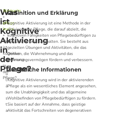
Was
Startseite
Definition und Erklärung
»
ist
pflege-
Kognitive Aktivierung ist eine Methode in der
Kognitive
lexika
aktivierenden Pflege, die darauf abzielt, die
»
kognitiven Fähigkeiten von Pflegebedürftigen zu
Aktivierung
Was
stimulieren und zu erhalten. Sie besteht aus
ist
gezielten Übungen und Aktivitäten, die das
in
Kognitive
Denken, die Wahrnehmung und das
der
Aktivierung
Erinnerungsvermögen fördern und verbessern.
in
Pflege?
Z
Zusätzliche Informationen
der
u
Pflege?
l
Kognitive Aktivierung wird in der aktivierenden
ä
Pflege als ein wesentliches Element angesehen,
s
um die Unabhängigkeit und das allgemeine
s
Wohlbefinden von Pflegebedürftigen zu fördern.
t
Sie basiert auf der Annahme, dass geistige
a
Aktivität das Fortschreiten von degenerativen