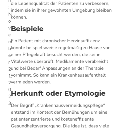
rt
die Lebensqualität der Patienten zu verbessern,
:
indem sie in ihrer gewohnten Umgebung bleiben
N
können.
o
Beispiele
v
e
Ein Patient mit chronischer Herzinsuffizienz
m
könnte beispielsweise regelmäßig zu Hause von
b
einer Pflegekraft besucht werden, die seine
e
Vitalwerte überprüft, Medikamente verabreicht
r
und bei Bedarf Anpassungen an der Therapie
2
vornimmt. So kann ein Krankenhausaufenthalt
1,
vermieden werden.
2
0
Herkunft oder Etymologie
2
3
Der Begriff „Krankenhausvermeidungspflege“
entstand im Kontext der Bemühungen um eine
patientenzentrierte und kosteneffiziente
Gesundheitsversorgung. Die Idee ist, dass viele