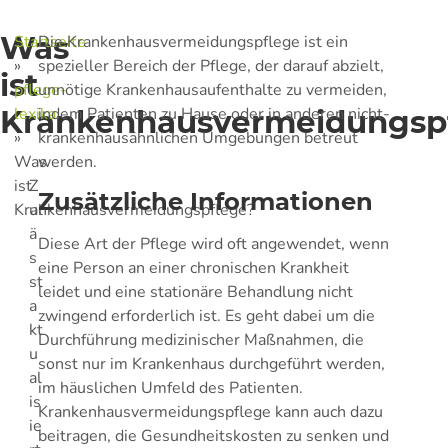
Was
Startseite
Die Krankenhausvermeidungspflege ist ein
»
spezieller Bereich der Pflege, der darauf abzielt,
ist
pflege-
unnötige Krankenhausaufenthalte zu vermeiden,
Krankenhausvermeidungsp
lexika
indem Patienten zu Hause oder in anderen nicht-
»
krankenhausähnlichen Umgebungen betreut
Was
werden.
ist
Z
Zusätzliche Informationen
Krankenhausvermeidungspflege?
ul
ä
Diese Art der Pflege wird oft angewendet, wenn
s
eine Person an einer chronischen Krankheit
st
leidet und eine stationäre Behandlung nicht
a
zwingend erforderlich ist. Es geht dabei um die
kt
Durchführung medizinischer Maßnahmen, die
u
sonst nur im Krankenhaus durchgeführt werden,
al
im häuslichen Umfeld des Patienten.
is
Krankenhausvermeidungspflege kann auch dazu
ie
beitragen, die Gesundheitskosten zu senken und