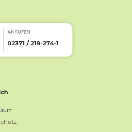
ANRUFEN
02371 / 219-274-1
ich
ssum
schutz