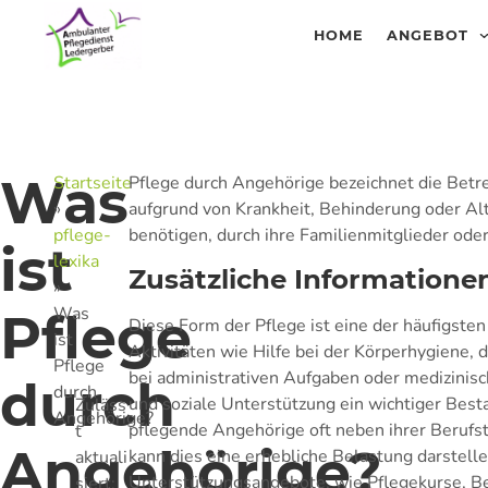
HOME
ANGEBOT
Was
Startseite
Pflege durch Angehörige bezeichnet die Bet
»
aufgrund von Krankheit, Behinderung oder Alt
pflege-
benötigen, durch ihre Familienmitglieder od
ist
lexika
Zusätzliche Informatione
»
Was
Pflege
Diese Form der Pflege ist eine der häufigsten
ist
Aktivitäten wie Hilfe bei der Körperhygiene, 
Pflege
bei administrativen Aufgaben oder medizini
durch
durch
und soziale Unterstützung ein wichtiger Best
Zuläss
Angehörige?
pflegende Angehörige oft neben ihrer Berufst
t
Angehörige?
kann dies eine erhebliche Belastung darstell
aktuali
Unterstützungsangebote, wie Pflegekurse, Be
siert: