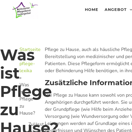
HOME
ANGEBOT
Was
Startseite
Pflege zu Hause, auch als häusliche Pfle
»
Bereitstellung von medizinischer und pe
pflege-
Patienten. Diese Pflegeform ermöglicht 
ist
lexika
oder Behinderung Hilfe benötigen, in i
»
Zusätzliche Informati
Was
Pflege
ist
Die Pflege zu Hause kann sowohl von pro
Pflege
Angehörigen durchgeführt werden. Sie um
zu
zu
der Grundpflege (wie Hilfe beim Anziehe
Hause?
Versorgung (wie Wundversorgung oder 
Hause?
Leistungen werden auf Grundlage eines i
Zulässt
Bedürfnissen und Wünschen des Patiente
aktualis