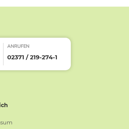
ANRUFEN
02371 / 219-274-1
ich
ssum