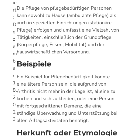
ie
Die Pflege von pflegebedürftigen Personen
rt
kann sowohl zu Hause (ambulante Pflege) als
:
auch in speziellen Einrichtungen (stationäre
D
Pflege) erfolgen und umfasst eine Vielzahl von
e
Tätigkeiten, einschließlich der Grundpflege
z
(Körperpflege, Essen, Mobilität) und der
e
hauswirtschaftlichen Versorgung.
m
b
Beispiele
e
r
Ein Beispiel für Pflegebedürftigkeit könnte
1
eine ältere Person sein, die aufgrund von
8,
Arthritis nicht mehr in der Lage ist, alleine zu
2
kochen und sich zu kleiden, oder eine Person
0
mit fortgeschrittener Demenz, die eine
2
ständige Überwachung und Unterstützung bei
3
allen Alltagsaktivitäten benötigt.
Herkunft oder Etymologie