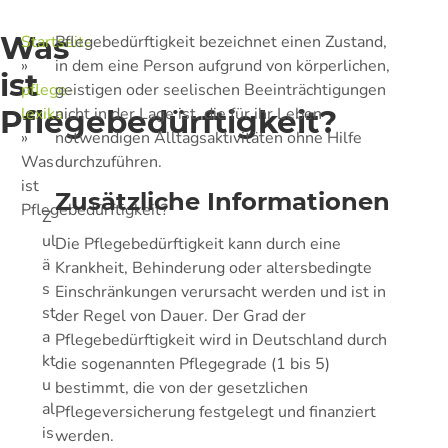
Was
Startseite
Pflegebedürftigkeit bezeichnet einen Zustand,
»
in dem eine Person aufgrund von körperlichen,
ist
pflege-
geistigen oder seelischen Beeinträchtigungen
Pflegebedürftigkeit?
lexika
nicht in der Lage ist, die für ihr Leben
»
notwendigen Alltagsaktivitäten ohne Hilfe
Was
durchzuführen.
ist
Zusätzliche Informationen
Pflegebedürftigkeit?
Z
ul
Die Pflegebedürftigkeit kann durch eine
ä
Krankheit, Behinderung oder altersbedingte
s
Einschränkungen verursacht werden und ist in
st
der Regel von Dauer. Der Grad der
a
Pflegebedürftigkeit wird in Deutschland durch
kt
die sogenannten Pflegegrade (1 bis 5)
u
bestimmt, die von der gesetzlichen
al
Pflegeversicherung festgelegt und finanziert
is
werden.