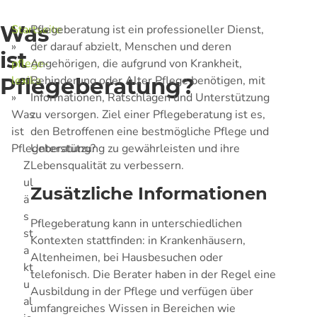
Was
Startseite
Pflegeberatung ist ein professioneller Dienst,
»
der darauf abzielt, Menschen und deren
ist
pflege-
Angehörigen, die aufgrund von Krankheit,
Pflegeberatung?
lexika
Behinderung oder Alter Pflege benötigen, mit
»
Informationen, Ratschlägen und Unterstützung
Was
zu versorgen. Ziel einer Pflegeberatung ist es,
ist
den Betroffenen eine bestmögliche Pflege und
Pflegeberatung?
Unterstützung zu gewährleisten und ihre
Lebensqualität zu verbessern.
Z
ul
Zusätzliche Informationen
ä
s
Pflegeberatung kann in unterschiedlichen
st
Kontexten stattfinden: in Krankenhäusern,
a
Altenheimen, bei Hausbesuchen oder
kt
telefonisch. Die Berater haben in der Regel eine
u
Ausbildung in der Pflege und verfügen über
al
umfangreiches Wissen in Bereichen wie