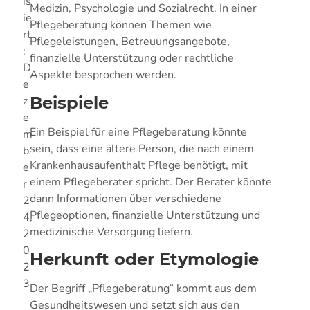
is
Medizin, Psychologie und Sozialrecht. In einer
ie
Pflegeberatung können Themen wie
rt
Pflegeleistungen, Betreuungsangebote,
:
finanzielle Unterstützung oder rechtliche
D
Aspekte besprochen werden.
e
Beispiele
z
e
Ein Beispiel für eine Pflegeberatung könnte
m
sein, dass eine ältere Person, die nach einem
b
Krankenhausaufenthalt Pflege benötigt, mit
e
einem Pflegeberater spricht. Der Berater könnte
r
dann Informationen über verschiedene
2
Pflegeoptionen, finanzielle Unterstützung und
4,
medizinische Versorgung liefern.
2
0
Herkunft oder Etymologie
2
3
Der Begriff „Pflegeberatung“ kommt aus dem
Gesundheitswesen und setzt sich aus den