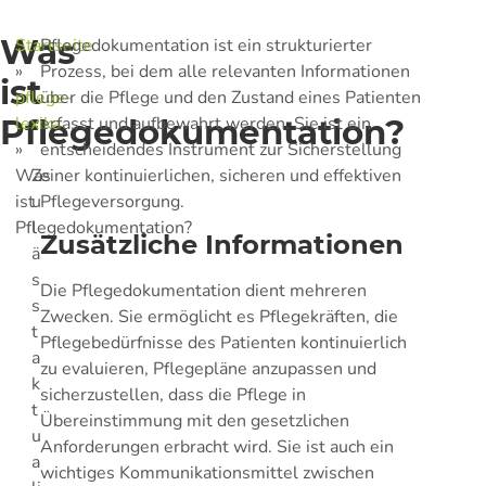
Was
Startseite
Pflegedokumentation ist ein strukturierter
»
Prozess, bei dem alle relevanten Informationen
ist
pflege-
über die Pflege und den Zustand eines Patienten
Pflegedokumentation?
lexika
erfasst und aufbewahrt werden. Sie ist ein
»
entscheidendes Instrument zur Sicherstellung
Was
einer kontinuierlichen, sicheren und effektiven
Z
ist
Pflegeversorgung.
u
Pflegedokumentation?
l
Zusätzliche Informationen
ä
s
Die Pflegedokumentation dient mehreren
s
Zwecken. Sie ermöglicht es Pflegekräften, die
t
Pflegebedürfnisse des Patienten kontinuierlich
a
zu evaluieren, Pflegepläne anzupassen und
k
sicherzustellen, dass die Pflege in
t
Übereinstimmung mit den gesetzlichen
u
Anforderungen erbracht wird. Sie ist auch ein
a
wichtiges Kommunikationsmittel zwischen