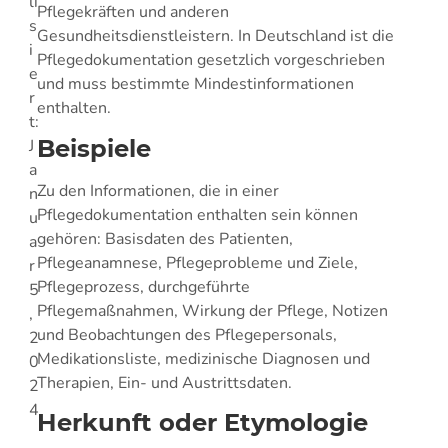
li
Pflegekräften und anderen
s
Gesundheitsdienstleistern. In Deutschland ist die
i
Pflegedokumentation gesetzlich vorgeschrieben
e
und muss bestimmte Mindestinformationen
r
enthalten.
t:
Beispiele
J
a
Zu den Informationen, die in einer
n
Pflegedokumentation enthalten sein können
u
gehören: Basisdaten des Patienten,
a
Pflegeanamnese, Pflegeprobleme und Ziele,
r
Pflegeprozess, durchgeführte
5
Pflegemaßnahmen, Wirkung der Pflege, Notizen
,
und Beobachtungen des Pflegepersonals,
2
Medikationsliste, medizinische Diagnosen und
0
Therapien, Ein- und Austrittsdaten.
2
4
Herkunft oder Etymologie