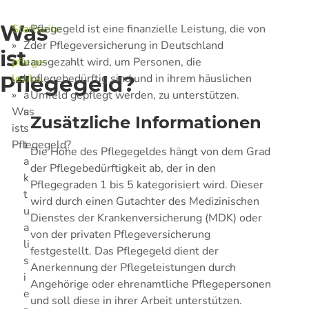
Was
Startseite
Pflegegeld ist eine finanzielle Leistung, die von
»
der Pflegeversicherung in Deutschland
Z
ist
pflege-
ausgezahlt wird, um Personen, die
u
Pflegegeld?
lexika
pflegebedürftig sind und in ihrem häuslichen
l
»
Umfeld gepflegt werden, zu unterstützen.
ä
Was
s
Zusätzliche Informationen
ist
s
Pflegegeld?
t
Die Höhe des Pflegegeldes hängt von dem Grad
a
der Pflegebedürftigkeit ab, der in den
k
Pflegegraden 1 bis 5 kategorisiert wird. Dieser
t
wird durch einen Gutachter des Medizinischen
u
Dienstes der Krankenversicherung (MDK) oder
a
von der privaten Pflegeversicherung
li
festgestellt. Das Pflegegeld dient der
s
Anerkennung der Pflegeleistungen durch
i
Angehörige oder ehrenamtliche Pflegepersonen
e
und soll diese in ihrer Arbeit unterstützen.