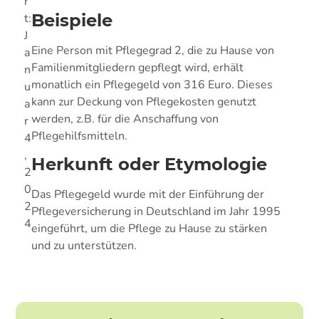
r
Beispiele
t:
J
Eine Person mit Pflegegrad 2, die zu Hause von
a
Familienmitgliedern gepflegt wird, erhält
n
monatlich ein Pflegegeld von 316 Euro. Dieses
u
kann zur Deckung von Pflegekosten genutzt
a
werden, z.B. für die Anschaffung von
r
Pflegehilfsmitteln.
4
,
Herkunft oder Etymologie
2
0
Das Pflegegeld wurde mit der Einführung der
2
Pflegeversicherung in Deutschland im Jahr 1995
4
eingeführt, um die Pflege zu Hause zu stärken
und zu unterstützen.