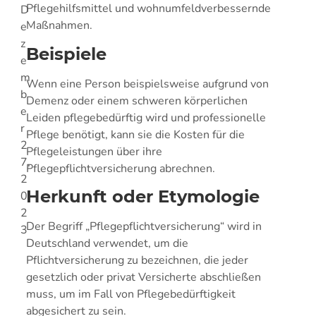
Pflegehilfsmittel und wohnumfeldverbessernde
D
Maßnahmen.
e
z
Beispiele
e
m
Wenn eine Person beispielsweise aufgrund von
b
Demenz oder einem schweren körperlichen
e
Leiden pflegebedürftig wird und professionelle
r
Pflege benötigt, kann sie die Kosten für die
2
Pflegeleistungen über ihre
7,
Pflegepflichtversicherung abrechnen.
2
Herkunft oder Etymologie
0
2
Der Begriff „Pflegepflichtversicherung“ wird in
3
Deutschland verwendet, um die
Pflichtversicherung zu bezeichnen, die jeder
gesetzlich oder privat Versicherte abschließen
muss, um im Fall von Pflegebedürftigkeit
abgesichert zu sein.