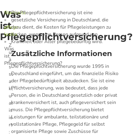
Was
Startseite
Die Pflegepflichtversicherung ist eine
»
gesetzliche Versicherung in Deutschland, die
ist
pflege-
dazu dient, die Kosten für Pflegeleistungen zu
Pflegepflichtversicherung?
lexika
decken, wenn eine Person aufgrund von
»
Krankheit oder Alter pflegebedürftig wird.
Z
Was
ul
Zusätzliche Informationen
ist
ä
Pflegepflichtversicherung?
Die Pflegepflichtversicherung wurde 1995 in
s
Deutschland eingeführt, um das finanzielle Risiko
st
der Pflegebedürftigkeit abzudecken. Sie ist eine
a
Pflichtversicherung, was bedeutet, dass jede
kt
Person, die in Deutschland gesetzlich oder privat
u
krankenversichert ist, auch pflegeversichert sein
al
muss. Die Pflegepflichtversicherung bietet
is
Leistungen für ambulante, teilstationäre und
ie
vollstationäre Pflege, Pflegegeld für selbst
rt
organisierte Pflege sowie Zuschüsse für
: