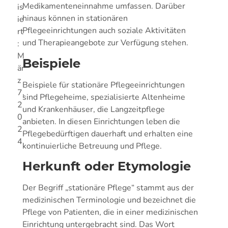
Medikamenteneinnahme umfassen. Darüber
is
hinaus können in stationären
ie
Pflegeeinrichtungen auch soziale Aktivitäten
rt
und Therapieangebote zur Verfügung stehen.
:
M
Beispiele
är
z
Beispiele für stationäre Pflegeeinrichtungen
7,
sind Pflegeheime, spezialisierte Altenheime
2
und Krankenhäuser, die Langzeitpflege
0
anbieten. In diesen Einrichtungen leben die
2
Pflegebedürftigen dauerhaft und erhalten eine
4
kontinuierliche Betreuung und Pflege.
Herkunft oder Etymologie
Der Begriff „stationäre Pflege“ stammt aus der
medizinischen Terminologie und bezeichnet die
Pflege von Patienten, die in einer medizinischen
Einrichtung untergebracht sind. Das Wort