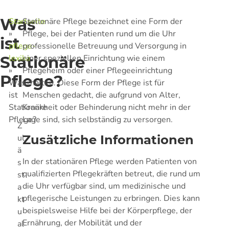
Was
Startseite
Stationäre Pflege bezeichnet eine Form der
»
Pflege, bei der Patienten rund um die Uhr
ist
pflege-
professionelle Betreuung und Versorgung in
Stationäre
lexika
einer speziellen Einrichtung wie einem
»
Pflegeheim oder einer Pflegeeinrichtung
Pflege?
Was
erhalten. Diese Form der Pflege ist für
ist
Menschen gedacht, die aufgrund von Alter,
Stationäre
Krankheit oder Behinderung nicht mehr in der
Pflege?
Lage sind, sich selbständig zu versorgen.
Z
ul
Zusätzliche Informationen
ä
In der stationären Pflege werden Patienten von
s
qualifizierten Pflegekräften betreut, die rund um
st
die Uhr verfügbar sind, um medizinische und
a
pflegerische Leistungen zu erbringen. Dies kann
kt
beispielsweise Hilfe bei der Körperpflege, der
u
Ernährung, der Mobilität und der
al