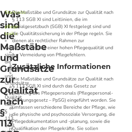
Was
Startseite
Die Maßstäbe und Grundsätze zur Qualität nach
»
§ 113 SGB XI sind Leitlinien, die im
sind
pflege-
Sozialgesetzbuch (SGB) XI festgelegt sind und
die
lexika
die Qualitätssicherung in der Pflege regeln. Sie
»
dienen als rechtlicher Rahmen zur
Maßstäbe
Was
Gewährleistung einer hohen Pflegequalität und
Z
sind
zur Vermeidung von Pflegefehlern.
und
ul
die
ä
Zusätzliche Informationen
Grundsätze
Maßstäbe
s
und
zur
Die Maßstäbe und Grundsätze zur Qualität nach
st
Grundsätze
§ 113 SGB XI sind durch das Gesetz zur
a
Qualität
zur
Stärkung des Pflegepersonals (Pflegepersonal-
kt
Qualität
nach
Stärkungsgesetz – PpSG) eingeführt worden. Sie
u
nach
umfassen verschiedene Bereiche der Pflege, wie
al
§
§
die physische und psychosoziale Versorgung, die
is
113
113
Pflegedokumentation und -planung, sowie die
ie
SGB
Qualifikation der Pflegekräfte. Sie sollen
rt