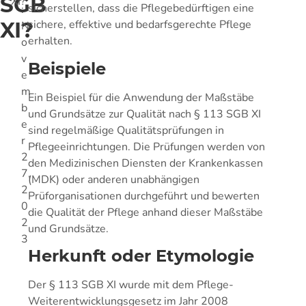
SGB
XI?
sicherstellen, dass die Pflegebedürftigen eine
:
XI?
sichere, effektive und bedarfsgerechte Pflege
N
erhalten.
o
v
Beispiele
e
m
Ein Beispiel für die Anwendung der Maßstäbe
b
und Grundsätze zur Qualität nach § 113 SGB XI
e
sind regelmäßige Qualitätsprüfungen in
r
Pflegeeinrichtungen. Die Prüfungen werden von
2
den Medizinischen Diensten der Krankenkassen
7,
(MDK) oder anderen unabhängigen
2
Prüforganisationen durchgeführt und bewerten
0
die Qualität der Pflege anhand dieser Maßstäbe
2
und Grundsätze.
3
Herkunft oder Etymologie
Der § 113 SGB XI wurde mit dem Pflege-
Weiterentwicklungsgesetz im Jahr 2008