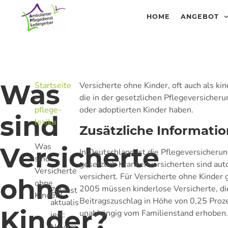
HOME
ANGEBOT
Was
Startseite
Versicherte ohne Kinder, oft auch als ki
»
die in der gesetzlichen Pflegeversicheru
pflege-
oder adoptierten Kinder haben.
sind
lexika
Zusätzliche Informati
»
Was
Versicherte
In Deutschland ist die Pflegeversicherun
sind
gesetzlich Krankenversicherten sind aut
Versicherte
versichert. Für Versicherte ohne Kinder
ohne
ohne
2005 müssen kinderlose Versicherte, di
Zulässt
Kinder?
Beitragszuschlag in Höhe von 0,25 Proz
aktualis
Kinder?
unabhängig vom Familienstand erhoben
iert:
Novem