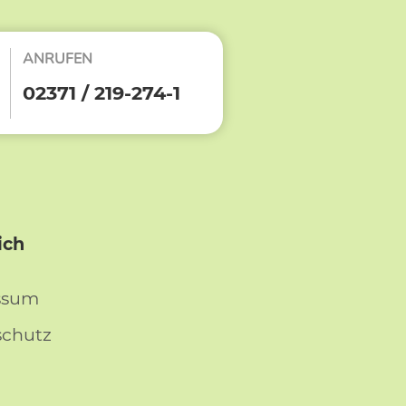
ANRUFEN
02371 / 219-274-1
ich
ssum
schutz