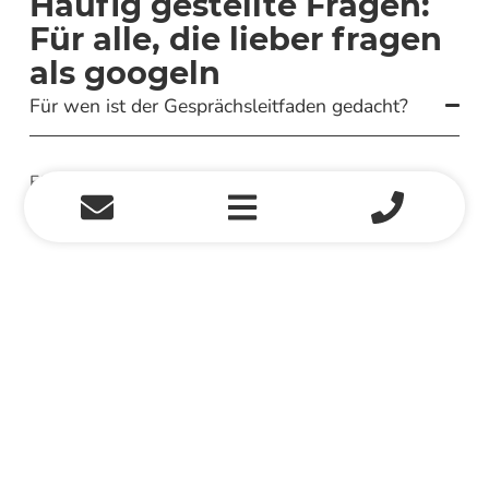
Häufig gestellte Fragen:
Für alle, die lieber fragen
als googeln
Für wen ist der Gesprächsleitfaden gedacht?
Für alle, die sich auf das erste Gespräch mit einem
Pflegedienst vorbereiten möchten – insbesondere für
erwachsene Kinder, die Verantwortung für ihre Eltern
übernehmen.
Muss ich dafür schon einen Pflegegrad haben?
Was kostet der Leitfaden?