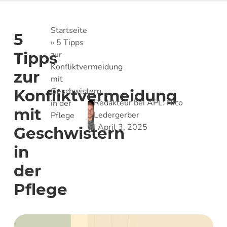
Startseite
5
»
5 Tipps
Tipps
zur
Konfliktvermeidung
zur
mit
Geschwistern
Konfliktvermeidung
Redakteur bei APL:
Nico
in der
mit
Ledergerber
Pflege
|
April 3, 2025
Geschwistern
in
der
Pflege