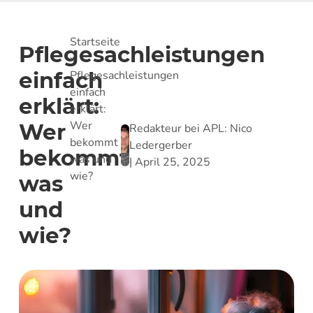
Startseite
Pflegesachleistungen
»
einfach
Pflegesachleistungen
einfach
erklärt:
erklärt:
Wer
Wer
Redakteur bei APL:
Nico
bekommt
Ledergerber
bekommt
was und
|
April 25, 2025
wie?
was
und
wie?