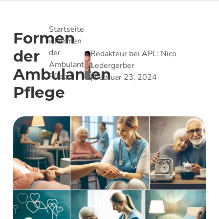
Startseite
Formen
»
Formen
der
der
Redakteur bei APL:
Nico
Ambulanten
Ledergerber
Ambulanten
Pflege
|
Februar 23, 2024
Pflege