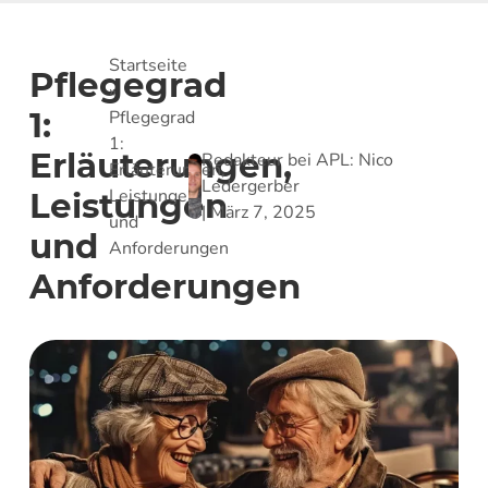
Startseite
Pflegegrad
»
1:
Pflegegrad
1:
Erläuterungen,
Redakteur bei APL:
Nico
Erläuterungen,
Ledergerber
Leistungen
Leistungen
|
März 7, 2025
und
und
Anforderungen
Anforderungen