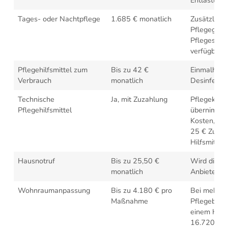
Tages- oder Nachtpflege
1.685 € monatlich
Zusätzlich 
Pflegegeld
Pflegesach
verfügbar
Pflegehilfsmittel zum
Bis zu 42 €
Einmalhand
Verbrauch
monatlich
Desinfektio
Technische
Ja, mit Zuzahlung
Pflegekass
Pflegehilfsmittel
übernimmt 
Kosten, je
25 € Zuzah
Hilfsmittel
Hausnotruf
Bis zu 25,50 €
Wird direkt
monatlich
Anbieter ge
Wohnraumanpassung
Bis zu 4.180 € pro
Bei mehrer
Maßnahme
Pflegebedür
einem Haus
16.720 € (v