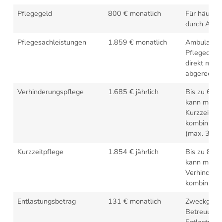
Pflegegeld
800 € monatlich
Für häuslic
durch Ange
Pflegesachleistungen
1.859 € monatlich
Ambulante
Pflegediens
direkt mit 
abgerechne
Verhinderungspflege
1.685 € jährlich
Bis zu 6 W
kann mit
Kurzzeitpfl
kombiniert
(max. 3.53
Kurzzeitpflege
1.854 € jährlich
Bis zu 8 W
kann mit
Verhinderu
kombiniert
Entlastungsbetrag
131 € monatlich
Zweckgebu
Betreuungs
Entlastung