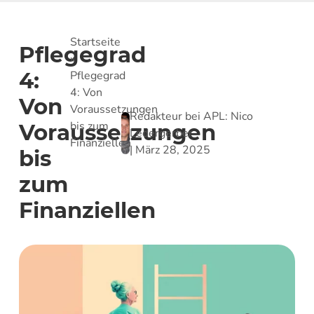
Startseite
Pflegegrad
»
4:
Pflegegrad
4: Von
Von
Voraussetzungen
Redakteur bei APL:
Nico
bis zum
Voraussetzungen
Ledergerber
Finanziellen
|
März 28, 2025
bis
zum
Finanziellen