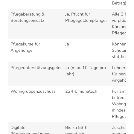
Betrag)
Pflegeberatung &
Ja, Pflicht für
Alle 3 Mon
Beratungseinsatz
Pflegegeldempfänger
verpflichte
Kürzung de
Pflegegeld
Pflegekurse für
Ja
Können auc
Angehörige
Schulung z
stattfinden
Pflegeunterstützungsgeld
Ja (max. 10 Tage pro
Lohnersatz
Jahr)
für berufst
Angehörige
Wohngruppenzuschuss
224 € monatlich
Für ambula
betreute
Wohngrupp
mindestens
Pflegebedü
Digitale
Bis zu 53 €
Zuschuss f
Pflegeanwendungen
monatlich
anerkannte