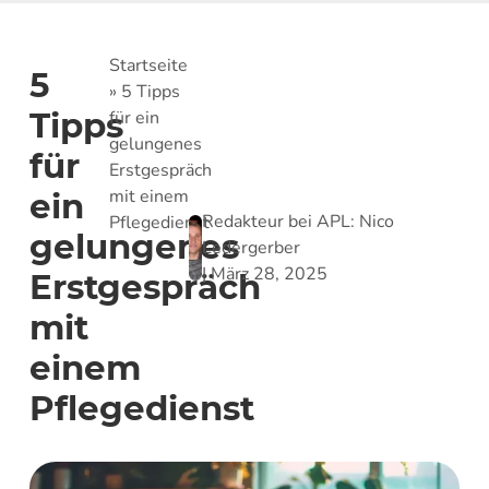
Startseite
5
»
5 Tipps
Tipps
für ein
gelungenes
für
Erstgespräch
mit einem
ein
Redakteur bei APL:
Nico
Pflegedienst
gelungenes
Ledergerber
|
März 28, 2025
Erstgespräch
mit
einem
Pflegedienst