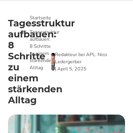
Startseite
Tagesstruktur
»
aufbauen:
Tagesstruktur
aufbauen:
8
8 Schritte
zu einem
Schritte
Redakteur bei APL:
Nico
stärkenden
Ledergerber
zu
Alltag
|
April 5, 2025
einem
stärkenden
Alltag