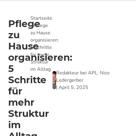
Startseite
Pflege
»
Pflege
zu
zu Hause
organisieren:
Hause
5 Schritte
für mehr
organisieren:
Struktur
5
im Alltag
Redakteur bei APL:
Nico
Schritte
Ledergerber
|
April 5, 2025
für
mehr
Struktur
im