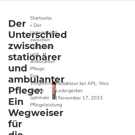
Startseite
Der
»
Der
Unterschied
Unterschied
zwischen
zwischen
stationärer
und
stationärer
ambulanter
und
Pflege:
Ein
ambulanter
Wegweiser
Redakteur bei APL:
Nico
Pflege:
für die
Ledergerber
optimale
|
November 17, 2023
Ein
Pflegeleistung
Wegweiser
für